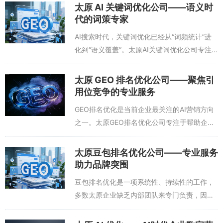
势，为企业提供针对DeepSeek平台的专业排
太原 AI 关键词优化公司——语义时
名优化服务，帮助品牌在这片新兴流量蓝海中
代的词策专家
抢占先机。太原deepseek排名优化公司的核
AI搜索时代，关键词优化已经从“词频统计”进
心方法论，围绕DeepSeek的“检索增强生成”机
化到“语义覆盖”。太原AI关键词优化公司专注
制展开。他们首先会帮助企业优化技术SEO基
于这一细分领域，帮助企业建立面向AI大模型
础，确保官网内容能被搜索引擎充分索引，因
语义理解的关键词体系，让品牌内容更容易被
太原 GEO 排名优化公司——聚焦引
为Dee
AI准确识别和匹配。太原AI关键词优化公司的
用位竞争的专业服务
工作方式与传统SEO关键词公司截然不同。他
GEO排名优化是当前企业最关注的AI营销方向
们不再关注关键词的搜索量和竞争度，而是聚
之一。太原GEO排名优化公司专注于帮助企业
焦于用户自然语言的提问方式，构建“问题-答
在AI生成式回答中争夺“第一引用位”，通过系
案”对库。他们会分析行业内所有可能的用户提
统性的内容工程和信源建设，提升品牌在AI回
太原豆包排名优化公司——专业服务
问场景，从认知、了解
答中的出现频率和位置。太原GEO排名优化公
助力品牌突围
司的核心工作，是构建企业面向AI的“内容信任
豆包排名优化是一项系统性、持续性的工作，
链”。这包括官网的技术SEO优化、内容的结构
多数太原企业缺乏内部团队来专门负责，因此
化改造（如Schema标记、FAQ格式）、第三
寻求太原豆包排名优化公司的专业服务成为主
方权威平台的认证信息对齐、以及持续的内容
流选择。这些公司通过专业的工具、方法和经