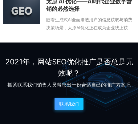
太原 AI 优化——AI时代企业数字营
更新和舆情管
验，帮助企业更快地在豆包问答中获得优先推
销的必然选择
荐。优秀的太原豆包排名优化公司，通常会提
随着生成式AI全面渗透用户的信息获取与消费
供一整套解决方案。从品牌信息体检开始，梳
决策场景，太原AI优化正在成为企业线上获客
理企业在豆包所有信源中的信息现状，找出缺
的新基建。越来越多的用户开始用AI虚拟助手
失和矛盾之处；然后制定内容建设计划，包括
做决策——他们问豆包哪个品牌更可靠，问
官网改造、第三方平台信息对齐、FAQ知识
DeepSeek哪家供应商更专业。这种变化意味
着，企业如果不在AI搜索中“被看见”，就可能
2021年，网站SEO优化推广是否总是无
被市场遗忘。太原AI优化涵盖的范围非常广
效呢？
泛，包括GEO（生成式引擎优化）、AI平台内
容建设、多模态信息覆盖等多个维度。与传统
抓紧联系我们销售人员帮您出一份合适自己的推广方案吧
SEO不同，AI优化关
联系我们