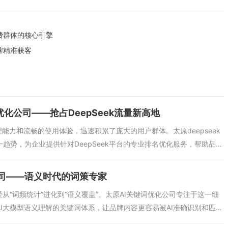
费群体的核心引擎
牌精准获客
排名优化公司——抢占DeepSeek流量新高地
推理能力和流畅的使用体验，迅速积累了庞大的用户群体。太原deepseek
趋势，为企业提供针对DeepSeek平台的专业排名优化服务，帮助品牌
。太原deepseek排名优化公司的核心方法论，围绕DeepSeek的“检
首先会帮助企业优化技术SEO基础，确保官网内容能被搜索引擎充分索
化公司——语义时代的词策专家
经从“词频统计”进化到“语义覆盖”。太原AI关键词优化公司专注于这一细
I大模型语义理解的关键词体系，让品牌内容更容易被AI准确识别和匹
的工作方式与传统SEO关键词公司截然不同。他们不再关注关键词的搜索