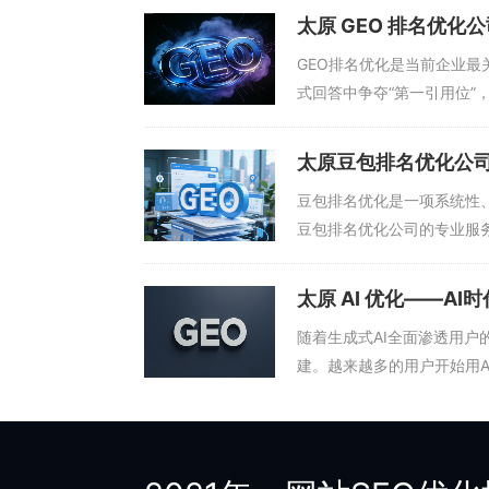
量和竞争度，而是聚焦于用户
太原 GEO 排名优
可能的用户提问场景，从认
GEO排名优化是当前企业最
式回答中争夺“第一引用位”
位置。太原GEO排名优化公
SEO优化、内容的结构化改
太原豆包排名优化公
及持续的内容更新和舆情管
豆包排名优化是一项系统性
豆包排名优化公司的专业服
地在豆包问答中获得优先推
信息体检开始，梳理企业在
太原 AI 优化——A
划，包括官网改造、第三方平
随着生成式AI全面渗透用户
建。越来越多的用户开始用A
应商更专业。这种变化意味着
盖的范围非常广泛，包括GE
与传统SEO不同，AI优化关