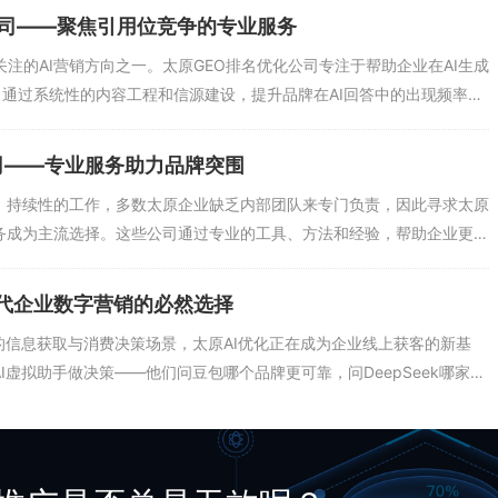
自然语言的提问方式，构建“问题-答案”对库。他们会分析行业内所有
化公司——聚焦引用位竞争的专业服务
知、了解
关注的AI营销方向之一。太原GEO排名优化公司专注于帮助企业在AI生成
，通过系统性的内容工程和信源建设，提升品牌在AI回答中的出现频率和
司的核心工作，是构建企业面向AI的“内容信任链”。这包括官网的技术
造（如Schema标记、FAQ格式）、第三方权威平台的认证信息对齐、以
司——专业服务助力品牌突围
、持续性的工作，多数太原企业缺乏内部团队来专门负责，因此寻求太原
务成为主流选择。这些公司通过专业的工具、方法和经验，帮助企业更快
荐。优秀的太原豆包排名优化公司，通常会提供一整套解决方案。从品牌
豆包所有信源中的信息现状，找出缺失和矛盾之处；然后制定内容建设计
I时代企业数字营销的必然选择
台信息对齐、FAQ知识
的信息获取与消费决策场景，太原AI优化正在成为企业线上获客的新基
I虚拟助手做决策——他们问豆包哪个品牌更可靠，问DeepSeek哪家供
，企业如果不在AI搜索中“被看见”，就可能被市场遗忘。太原AI优化涵
O（生成式引擎优化）、AI平台内容建设、多模态信息覆盖等多个维度。